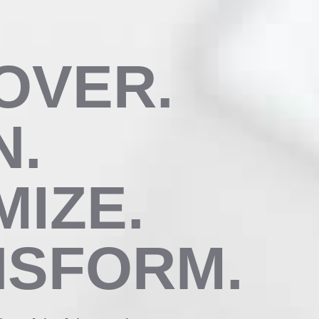
OVER.
N.
MIZE.
NSFORM.